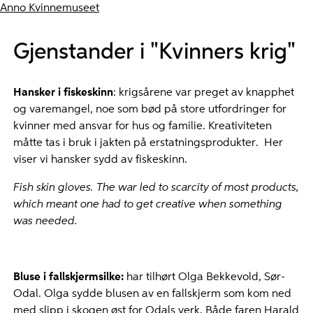
Anno Kvinnemuseet
Gjenstander i "Kvinners krig"
Hansker i fiskeskinn
: krigsårene var preget av knapphet
og varemangel, noe som bød på store utfordringer for
kvinner med ansvar for hus og familie. Kreativiteten
måtte tas i bruk i jakten på erstatningsprodukter. Her
viser vi hansker sydd av fiskeskinn.
Fish skin gloves. The war led to scarcity of most products,
which meant one had to get creative when something
was needed.
Bluse i fallskjermsilke:
har tilhørt Olga Bekkevold, Sør-
Odal. Olga sydde blusen av en fallskjerm som kom ned
med slipp i skogen øst for Odals verk. Både faren Harald