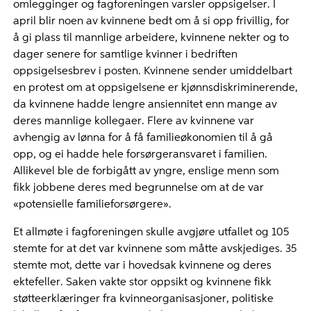
omlegginger og fagforeningen varsler oppsigelser. I
april blir noen av kvinnene bedt om å si opp frivillig, for
å gi plass til mannlige arbeidere, kvinnene nekter og to
dager senere for samtlige kvinner i bedriften
oppsigelsesbrev i posten. Kvinnene sender umiddelbart
en protest om at oppsigelsene er kjønnsdiskriminerende,
da kvinnene hadde lengre ansiennitet enn mange av
deres mannlige kollegaer. Flere av kvinnene var
avhengig av lønna for å få familieøkonomien til å gå
opp, og ei hadde hele forsørgeransvaret i familien.
Allikevel ble de forbigått av yngre, enslige menn som
fikk jobbene deres med begrunnelse om at de var
«potensielle familieforsørgere».
Et allmøte i fagforeningen skulle avgjøre utfallet og 105
stemte for at det var kvinnene som måtte avskjediges. 35
stemte mot, dette var i hovedsak kvinnene og deres
ektefeller. Saken vakte stor oppsikt og kvinnene fikk
støtteerklæringer fra kvinneorganisasjoner, politiske