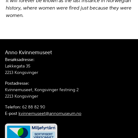
It will forever be known as the last instance in Norwegian
history, where women were fired just because they were
women.
Anno Kvinnemuseet
Besøksadresse:
Løkkegata 35
2213 Kongsvinger
Postadresse:
Kvinnemuseet, Kongsvinger festning 2
2213 Kongsvinger
Telefon:
62 88 82 90
E-post
kvinnemuseet@annomuseum.no