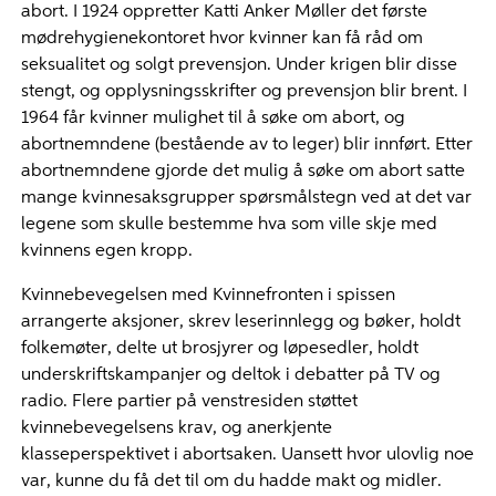
abort. I 1924 oppretter Katti Anker Møller det første
mødrehygienekontoret hvor kvinner kan få råd om
seksualitet og solgt prevensjon. Under krigen blir disse
stengt, og opplysningsskrifter og prevensjon blir brent. I
1964 får kvinner mulighet til å søke om abort, og
abortnemndene (bestående av to leger) blir innført. Etter
abortnemndene gjorde det mulig å søke om abort satte
mange kvinnesaksgrupper spørsmålstegn ved at det var
legene som skulle bestemme hva som ville skje med
kvinnens egen kropp.
Kvinnebevegelsen med Kvinnefronten i spissen
arrangerte aksjoner, skrev leserinnlegg og bøker, holdt
folkemøter, delte ut brosjyrer og løpesedler, holdt
underskriftskampanjer og deltok i debatter på TV og
radio. Flere partier på venstresiden støttet
kvinnebevegelsens krav, og anerkjente
klasseperspektivet i abortsaken. Uansett hvor ulovlig noe
var, kunne du få det til om du hadde makt og midler.