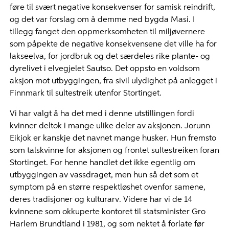
føre til svært negative konsekvenser for samisk reindrift,
og det var forslag om å demme ned bygda Masi. I
tillegg fanget den oppmerksomheten til miljøvernere
som påpekte de negative konsekvensene det ville ha for
lakseelva, for jordbruk og det særdeles rike plante- og
dyrelivet i elvegjelet Sautso. Det oppsto en voldsom
aksjon mot utbyggingen, fra sivil ulydighet på anlegget i
Finnmark til sultestreik utenfor Stortinget.
Vi har valgt å ha det med i denne utstillingen fordi
kvinner deltok i mange ulike deler av aksjonen. Jorunn
Eikjok er kanskje det navnet mange husker. Hun fremsto
som talskvinne for aksjonen og frontet sultestreiken foran
Stortinget. For henne handlet det ikke egentlig om
utbyggingen av vassdraget, men hun så det som et
symptom på en større respektløshet ovenfor samene,
deres tradisjoner og kulturarv. Videre har vi de 14
kvinnene som okkuperte kontoret til statsminister Gro
Harlem Brundtland i 1981, og som nektet å forlate før