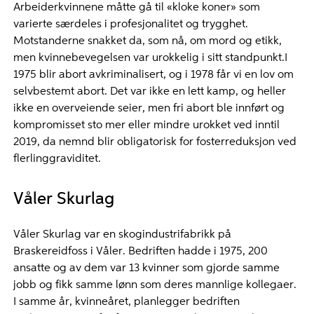
Arbeiderkvinnene måtte gå til «kloke koner» som
varierte særdeles i profesjonalitet og trygghet.
Motstanderne snakket da, som nå, om mord og etikk,
men kvinnebevegelsen var urokkelig i sitt standpunkt.I
1975 blir abort avkriminalisert, og i 1978 får vi en lov om
selvbestemt abort. Det var ikke en lett kamp, og heller
ikke en overveiende seier, men fri abort ble innført og
kompromisset sto mer eller mindre urokket ved inntil
2019, da nemnd blir obligatorisk for fosterreduksjon ved
flerlinggraviditet.
Våler Skurlag
Våler Skurlag var en skogindustrifabrikk på
Braskereidfoss i Våler. Bedriften hadde i 1975, 200
ansatte og av dem var 13 kvinner som gjorde samme
jobb og fikk samme lønn som deres mannlige kollegaer.
I samme år, kvinneåret, planlegger bedriften