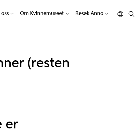
 oss
Om Kvinnemuseet
Besøk Anno
ner (resten
 er