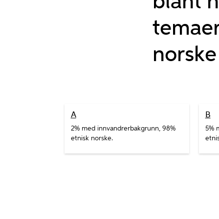
blant n
temaer
norske
A
B
2% med innvandrerbakgrunn, 98%
5% m
etnisk norske.
etni