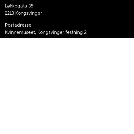
Løkkegata 35
2213 Kongsvinger
Postadresse:
Kvinnemuseet, Kongsvinger festning 2
2213 Kongsvinger
Telefon:
62 88 82 90
E-post
kvinnemuseet@annomuseum.no
Facebook
Instagram
Kvinnemuseet er medlem av The International Association