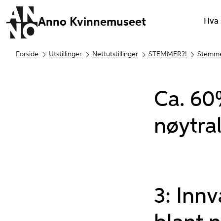
Anno Kvinnemuseet
Hva 
Forside
Utstillinger
Nettutstillinger
STEMMER?!
Stemme
Ca. 60
nøytral
3: Inn