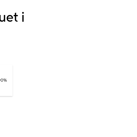
uet i
 90%