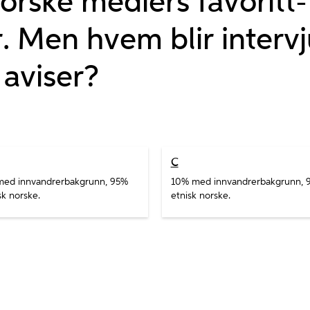
orske mediers favoritt-
. Men hvem blir intervj
 aviser?
C
ed innvandrerbakgrunn, 95%
10% med innvandrerbakgrunn,
sk norske.
etnisk norske.