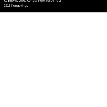
Kvinnemuseet, Kongsvinger festning 2
2213 Kongsvinger
Telefon:
62 88 82 90
E-post
kvinnemuseet@annomuseum.no
Åpenhetsloven
Personvernerklæring og informasjonskapsler
Tilgjengelighetserklæring
Facebook
Instagram
Kvinnemuseet er medlem av The International Association of
Women's Museums.