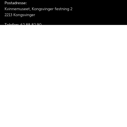
Postadresse:
Kvinnemuseet, Kongsvinger festning 2
2213 Kongsvinger
Telefon:
62 88 82 90
E-post
kvinnemuseet@annomuseum.no
Åpenhetsloven
Personvernerklæring og informasjonskapsler
Tilgjengelighetserklæring
Facebook
Instagram
Kvinnemuseet er medlem av The International Association of
Women's Museums.