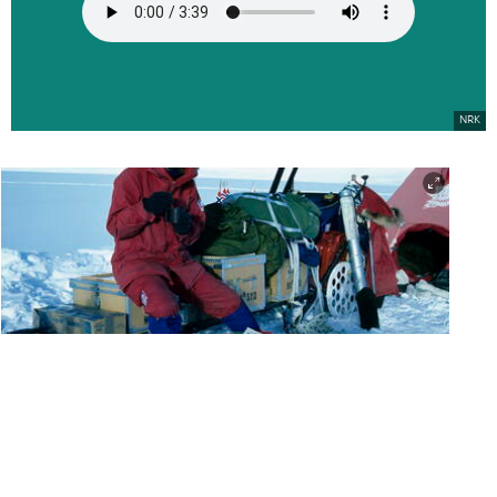
NRK
Slik er vi vant til å se Monica - utendørs og godt påkledd! Her fra en rast under 90
Syd-ekspedisjonen.
Monica Kristensen