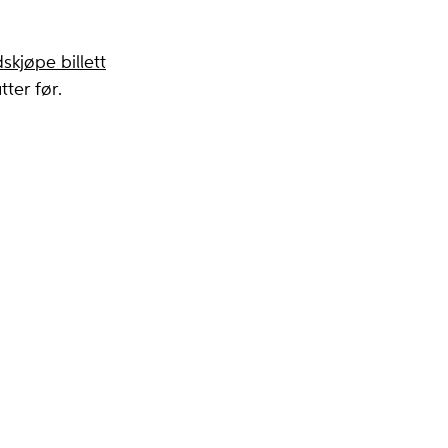
skjøpe billett
ter før.