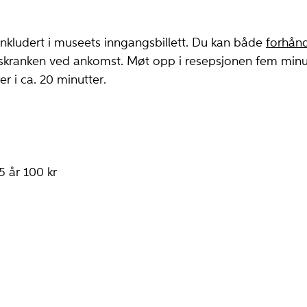
nkludert i museets inngangsbillett. Du kan både
forhånd
i skranken ved ankomst. Møt opp i resepsjonen fem minut
r i ca. 20 minutter.
 år 100 kr