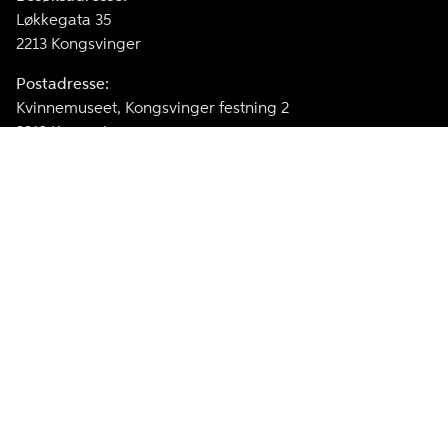
Løkkegata 35
2213 Kongsvinger
Postadresse:
Kvinnemuseet, Kongsvinger festning 2
2213 Kongsvinger
Telefon:
62 88 82 90
E-post
kvinnemuseet@annomuseum.no
Facebook
Instagram
Kvinnemuseet er medlem av The International Association