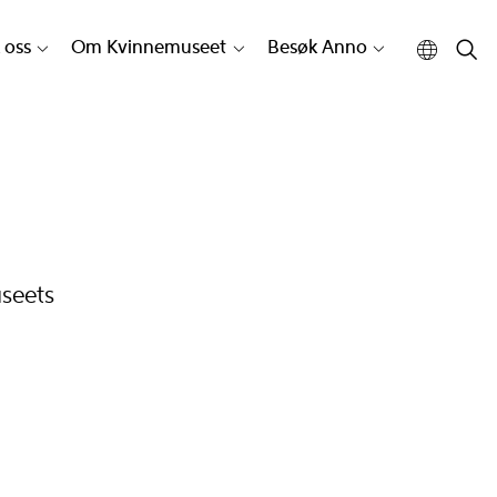
 oss
Om Kvinnemuseet
Besøk Anno
useets