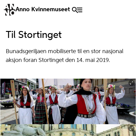
Anno Kvinnemuseet
Til Stortinget
Bunadsgeriljaen mobiliserte til en stor nasjonal
aksjon foran Stortinget den 14. mai 2019.
Bunadsgeriljaen marsjerer på Karl Johan på vei til Stortinget med geriljaleder Anja C. Solvik i
front.
Mimsy Møller/NTB