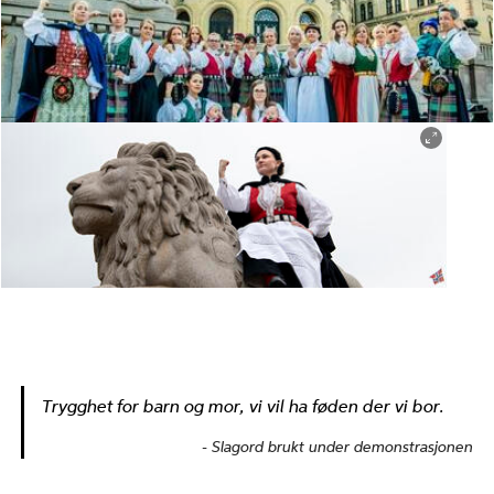
Fra aksjonen foran Stortinget i mai 2019.
Per Heimly
Geriljaleder Anja C. Solvik på løven foran Stortinget.
Mimsy Møller/NTB
Trygghet for barn og mor, vi vil ha føden der vi bor.
Slagord brukt under demonstrasjonen