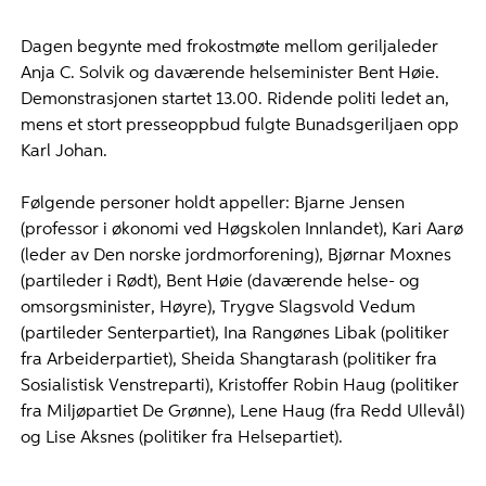
Dagen begynte med frokostmøte mellom geriljaleder
Anja C. Solvik og daværende helseminister Bent Høie.
Demonstrasjonen startet 13.00. Ridende politi ledet an,
mens et stort presseoppbud fulgte Bunadsgeriljaen opp
Karl Johan.
Følgende personer holdt appeller: Bjarne Jensen
(professor i økonomi ved Høgskolen Innlandet), Kari Aarø
(leder av Den norske jordmorforening), Bjørnar Moxnes
(partileder i Rødt), Bent Høie (daværende helse- og
omsorgsminister, Høyre), Trygve Slagsvold Vedum
(partileder Senterpartiet), Ina Rangønes Libak (politiker
fra Arbeiderpartiet), Sheida Shangtarash (politiker fra
Sosialistisk Venstreparti), Kristoffer Robin Haug (politiker
fra Miljøpartiet De Grønne), Lene Haug (fra Redd Ullevål)
og Lise Aksnes (politiker fra Helsepartiet).