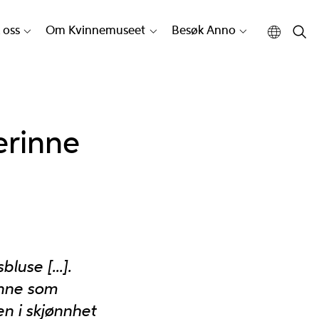
 oss
Om Kvinnemuseet
Besøk Anno
erinne
use [...].
vinne som
n i skjønnhet