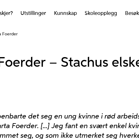
skjer?
Utstillinger
Kunnskap
Skoleopplegg
Besøk
a Foerder
Foerder – Stachus elsk
nbarte det seg en ung kvinne i rød arbeidsbl
rta Foerder. [...] Jeg fant en svært enkel k
emmet seg, og som ikke utmerket seg hverke