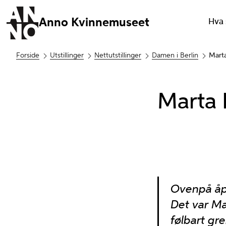
Anno Kvinnemuseet
Hva 
Forside
Utstillinger
Nettutstillinger
Damen i Berlin
Mart
Marta 
Ovenpå åpe
Det var Ma
følbart gr