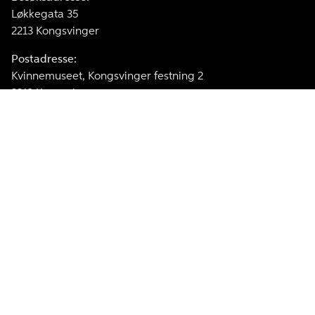
Løkkegata 35
2213 Kongsvinger
Postadresse:
Kvinnemuseet, Kongsvinger festning 2
2213 Kongsvinger
Telefon:
62 88 82 90
E-post
kvinnemuseet@annomuseum.no
Facebook
Instagram
Kvinnemuseet er medlem av The International Association