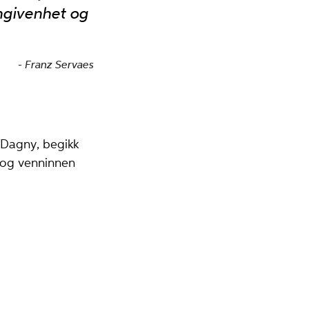
ngivenhet og
Franz Servaes
 Dagny, begikk
y og venninnen