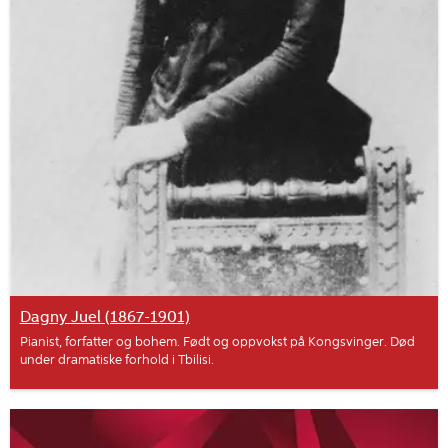
Dagny Juel (1867-1901)
Pianist, forfatter og bohem. Født og oppvokst på Kongsvinger. Død
under dramatiske forhold i Tbilisi.