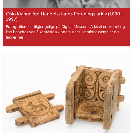
Oslo Kvinnelige Handelsstands Forenings arkiv (1890-
1997)
Fotografiene er tilgjengelige på DigitaltMuseum. Arkivet er ordnet og
kan benyttes ved å kontakte Kvinnemuseet. Se bildeeksempler og
lenker her!