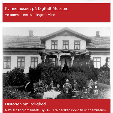
Kvinnemuseet på Digitalt Museum
Velkommen inn i samlingene våre!
Historien om Rolighed
Nettutstilling om husets "syv liv". Fra herskapsbolig til kvinnemuseum.