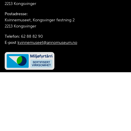
2213 Kongsvinger
Postadresse:
Kvinnemuseet, Kongsvinger festning 2
2213 Kongsvinger
Telefon:
62 88 82 90
E-post
kvinnemuseet@annomuseum.no
Åpenhetsloven
Personvernerklæring og informasjonskapsler
Tilgjengelighetserklæring
Facebook
Instagram