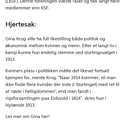
(LKSF). Denne foreningen vokste raskt og fikk langt flere
medlemmer enn KSF.
Hjertesak:
Gina Krog ville ha full likestilling både politisk og
økonomisk mellom kvinner og menn. Etter et langt liv i
kamp kunne hun endelig stemme ved stortingsvalget i
1913.
Kvinners plass i politikken måtte det likevel fortsatt
kjempes for, mente Krog. "Naar 1914 kommer, vil man
ikke finde flere kvinder der inde (i Stortinget) med ret til
at 'røste i helligdommen', end man fandt i
rigsforsamlingen paa Eidsvold i 1814", skrev hun i
Nylænde
1913.
Les mer om Gina her!